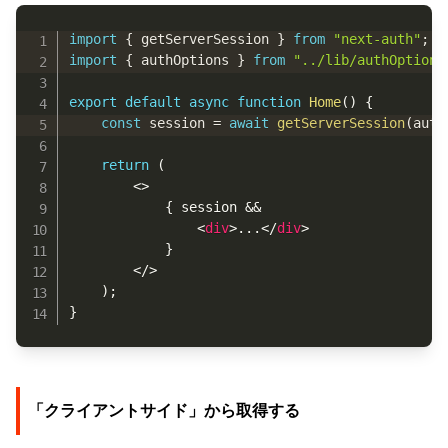
Copy
import
{
 getServerSession 
}
from
"next-auth"
;
import
{
 authOptions 
}
from
"../lib/authOptions
export
default
async
function
Home
(
)
{
const
 session 
=
await
getServerSession
(
auth
return
(
<
>
{
 session 
&&
<
div
>
...
</
div
>
}
</
>
)
;
}
「クライアントサイド」から取得する