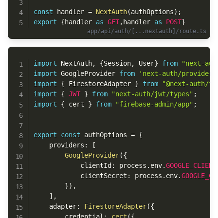
const
 handler 
=
NextAuth
(
authOptions
)
;
export
{
handler 
as
GET
,
handler 
as
POST
}
Copy
import
 NextAuth
,
{
Session
,
 User
}
from
"next-aut
import
 GoogleProvider 
from
'next-auth/providers
import
{
 FirestoreAdapter 
}
from
"@next-auth/fi
import
{
JWT
}
from
"next-auth/jwt/types"
;
import
{
 cert 
}
from
"firebase-admin/app"
;
export
const
 authOptions 
=
{
    providers
:
[
GoogleProvider
(
{
            clientId
:
 process
.
env
.
GOOGLE_CLIENT
            clientSecret
:
 process
.
env
.
GOOGLE_CL
}
)
,
]
,
    adapter
:
FirestoreAdapter
(
{
        credential
:
cert
(
{