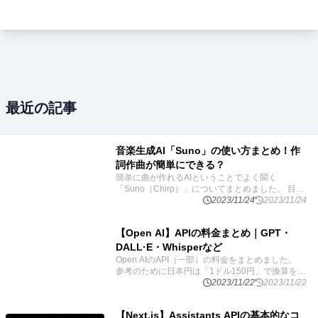
最近の記事
音楽生成AI「Suno」の使い方まとめ！作
詞作曲が簡単にできる？
簡単に曲が作れるAIということでよく聞く
「Suno（Chirp）」についてまとめました。 目次
「Suno」とはテキストからさまざまな音声を生成
2023/11/24
2023/11/24
する「Bark」歌詞から曲を生成する「Chirp」
...
【Open AI】APIの料金まとめ｜GPT・
DALL·E・Whisperなど
Open AIのAPI（一部）の料金をまとめました。
参考のために日本円は「1ドル150円」で換算をし
ています。 目次Text generation: テキスト生成
2023/11/22
2023/11/22
Assistants
...
【Next.js】Assistants APIの基本的なコ