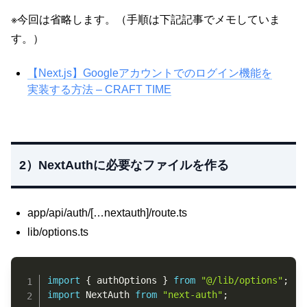
※今回は省略します。（手順は下記記事でメモしていま
す。）
【Next.js】Googleアカウントでのログイン機能を
実装する方法 – CRAFT TIME
2）NextAuthに必要なファイルを作る
app/api/auth/[…nextauth]/route.ts
lib/options.ts
Copy
import
{
 authOptions 
}
from
"@/lib/options"
;
import
 NextAuth 
from
"next-auth"
;