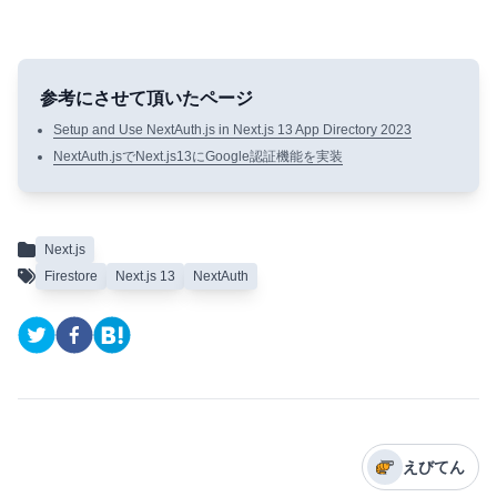
Setup and Use NextAuth.js in Next.js 13 App Directory 2023
NextAuth.jsでNext.js13にGoogle認証機能を実装
Next.js
Firestore
Next.js 13
NextAuth
えびてん