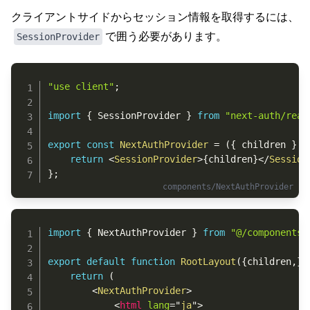
クライアントサイドからセッション情報を取得するには、
で囲う必要があります。
SessionProvider
Copy
"use client"
;
import
{
 SessionProvider 
}
from
"next-auth/reac
export
const
NextAuthProvider
=
(
{
 children 
}
:
return
<
SessionProvider
>
{
children
}
</
Session
}
;
Copy
import
{
 NextAuthProvider 
}
from
"@/components/
export
default
function
RootLayout
(
{
children
,
}
:
return
(
<
NextAuthProvider
>
<
html
lang
=
"
ja
"
>