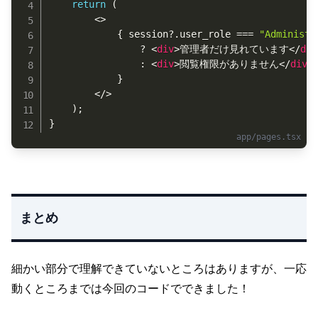
return
(
<
>
{
 session
?.
user_role 
===
"Administr
?
<
div
>
管理者だけ見れています
</
div
:
<
div
>
閲覧権限がありません
</
div
>
}
</
>
)
;
}
まとめ
細かい部分で理解できていないところはありますが、一応
動くところまでは今回のコードでできました！