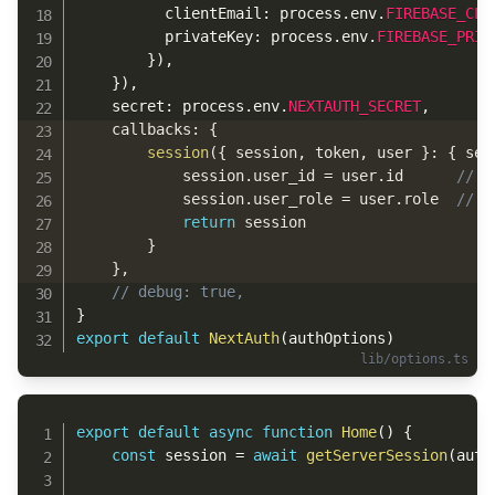
          clientEmail
:
 process
.
env
.
FIREBASE_CLI
          privateKey
:
 process
.
env
.
FIREBASE_PRIV
}
)
,
}
)
,
    secret
:
 process
.
env
.
NEXTAUTH_SECRET
,
    callbacks
:
{
session
(
{
 session
,
 token
,
 user 
}
:
{
 ses
            session
.
user_id 
=
 user
.
id      
//
            session
.
user_role 
=
 user
.
role  
//
return
 session

}
}
,
// debug: true,
}
export
default
NextAuth
(
authOptions
)
Copy
export
default
async
function
Home
(
)
{
const
 session 
=
await
getServerSession
(
auth