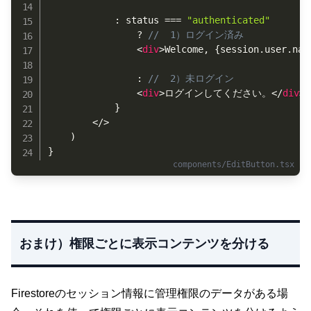
:
 status 
===
"authenticated"
?
//  1）ログイン済み
<
div
>
Welcome, 
{
session
.
user
.
nam
:
//  2）未ログイン
<
div
>
ログインしてください。
</
div
>
}
</
>
)
}
おまけ）権限ごとに表示コンテンツを分ける
Firestoreのセッション情報に管理権限のデータがある場