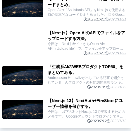
ードまとめ。
Open AIの「Assistants API」をNext.jsで使用する
時の基本的なコードをまとめました。 目次Open
AIのAPIセットアップ基本の使い方Threads: スレ
2023/11/21
2023/11/21
ッドを作る
...
【Next.js】Open AIのAPIでファイルをア
ップロードする方法。
今回は、Next.jsサイトからOpen AIの
API（Upload file）で、ファイルをアップロード
する方法を実装するのに時間がかかったのでその
2023/11/21
2023/11/22
過程と最終コードをまとめます。（Vercelにデ
...
「生成系AIのWEBプロダクトTOP50」を
まとめてみる。
Andreessen Horowitzが出している記事で紹介さ
れている「AIプロダクトの月間訪問者数ランキン
グTOP50」のサービスをまとめました。 目次
2023/10/3
2023/10/3
ChatGPTcharacter.ai
...
【Next.js 13】NextAuth+FireStoreにユ
ーザー情報を保存する。
今回は、以下の3つをNext.js 13で実装するための
メモです。 Googleアカウントでログインできる
アカウント、セッション情報をFirestoreに保存す
2023/7/12
2023/7/12
る サーバーサイ
...