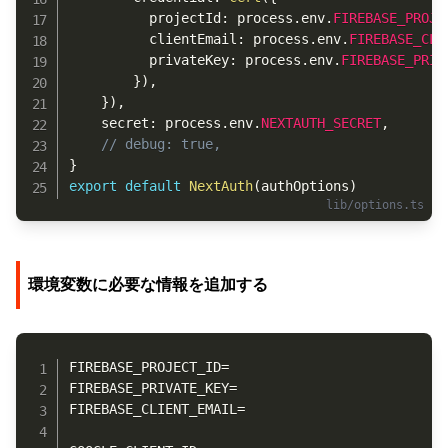
          projectId
:
 process
.
env
.
FIREBASE_PROJE
          clientEmail
:
 process
.
env
.
FIREBASE_CLI
          privateKey
:
 process
.
env
.
FIREBASE_PRIV
}
)
,
}
)
,
    secret
:
 process
.
env
.
NEXTAUTH_SECRET
,
// debug: true,
}
export
default
NextAuth
(
authOptions
)
環境変数に必要な情報を追加する
Copy
FIREBASE_PROJECT_ID=

FIREBASE_PRIVATE_KEY=

FIREBASE_CLIENT_EMAIL=
