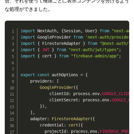
合、それを使って権限ごとに表示コンテンツを分けるよう
な処理ができました。
Copy
import
 NextAuth
,
{
Session
,
 User
}
from
"next-aut
import
 GoogleProvider 
from
'next-auth/providers
import
{
 FirestoreAdapter 
}
from
"@next-auth/fi
import
{
JWT
}
from
"next-auth/jwt/types"
;
import
{
 cert 
}
from
"firebase-admin/app"
;
export
const
 authOptions 
=
{
    providers
:
[
GoogleProvider
(
{
            clientId
:
 process
.
env
.
GOOGLE_CLIENT
            clientSecret
:
 process
.
env
.
GOOGLE_CL
}
)
,
]
,
    adapter
:
FirestoreAdapter
(
{
        credential
:
cert
(
{
          projectId
:
 process
.
env
.
FIREBASE_PROJE