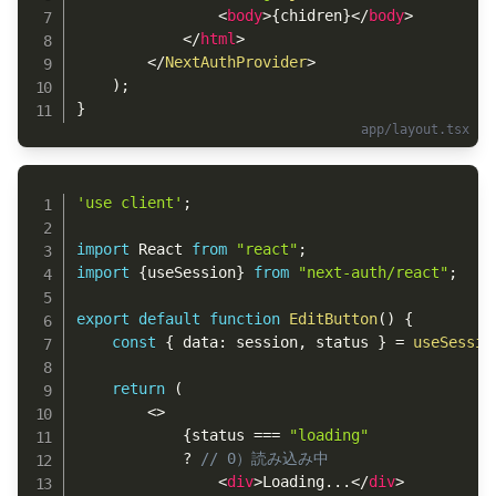
<
body
>
{
chidren
}
</
body
>
</
html
>
</
NextAuthProvider
>
)
;
}
Copy
'use client'
;
import
 React 
from
"react"
;
import
{
useSession
}
from
"next-auth/react"
;
export
default
function
EditButton
(
)
{
const
{
 data
:
 session
,
 status 
}
=
useSessio
return
(
<
>
{
status 
===
"loading"
?
// 0）読み込み中
<
div
>
Loading...
</
div
>