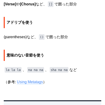
[Verse]
や
[Chorus]
など、
で囲った部分
[]
アドリブを使う
(parentheses)など、
で囲った部分
()
意味のない音節を使う
、
、
など
la la la
na na na
sha na na
（参考:
Using Metatags
）