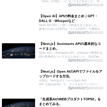
「Suno（Chirp）」についてまとめました。 目次
「Suno」とはテキストからさまざまな音声を生成
2023/11/24
2023/11/24
する「Bark」歌詞から曲を生成する「Chirp」
...
【Open AI】APIの料金まとめ｜GPT・
DALL·E・Whisperなど
Open AIのAPI（一部）の料金をまとめました。
参考のために日本円は「1ドル150円」で換算をし
ています。 目次Text generation: テキスト生成
2023/11/22
2023/11/22
Assistants
...
【Next.js】Assistants APIの基本的なコ
ードまとめ。
Open AIの「Assistants API」をNext.jsで使用する
時の基本的なコードをまとめました。 目次Open
AIのAPIセットアップ基本の使い方Threads: スレ
2023/11/21
2023/11/21
ッドを作る
...
【Next.js】Open AIのAPIでファイルをア
ップロードする方法。
今回は、Next.jsサイトからOpen AIの
API（Upload file）で、ファイルをアップロード
する方法を実装するのに時間がかかったのでその
2023/11/21
2023/11/22
過程と最終コードをまとめます。（Vercelにデ
...
「生成系AIのWEBプロダクトTOP50」を
まとめてみる。