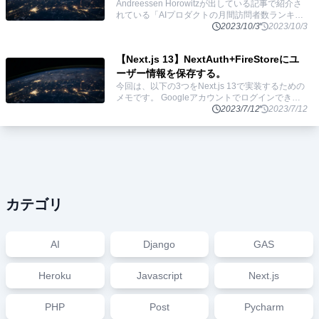
Andreessen Horowitzが出している記事で紹介さ
れている「AIプロダクトの月間訪問者数ランキン
グTOP50」のサービスをまとめました。 目次
2023/10/3
2023/10/3
ChatGPTcharacter.ai
...
【Next.js 13】NextAuth+FireStoreにユ
ーザー情報を保存する。
今回は、以下の3つをNext.js 13で実装するための
メモです。 Googleアカウントでログインできる
アカウント、セッション情報をFirestoreに保存す
2023/7/12
2023/7/12
る サーバーサイ
...
カテゴリ
AI
Django
GAS
Heroku
Javascript
Next.js
PHP
Post
Pycharm