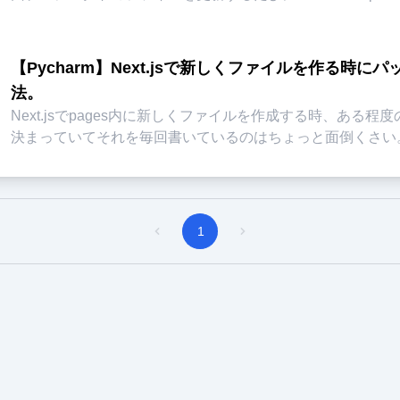
【Pycharm】Next.jsで新しくファイルを作る時
法。
Next.jsでpages内に新しくファイルを作成する時、ある
決まっていてそれを毎回書いているのはちょっと面倒くさい
出力できるようにする方法を
...
1