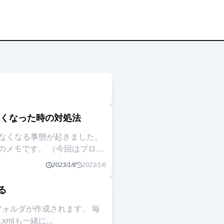
なくなった時の対処法
示されなくなる事態が起きました。
 （今回はプロジ
2023/1/6
2023/1/6
する
いうフォルダが作成されます。 毎
.xmlも一緒に
...