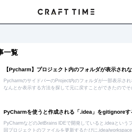
事一覧
【Pycharm】プロジェクト内のフォルダが表示され
PycharmのサイドバーのProject内のフォルダが一部表
なんとか表示する方法を探して元に戻すことができたのでそのメモです。
ェクト名を変更し
...
PyCharmを使うと作成される「.idea」をgitignore
PyCharmなどのJetBrains IDEで開発していると.ideaと
回プロジェクトのファイルを更新するたびに.idea/workspace