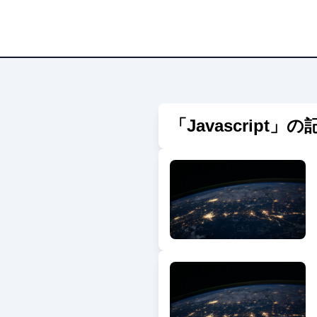
「
Javascript
」の