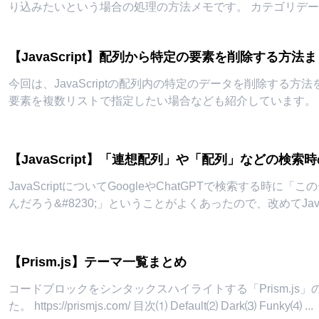
り込みたいという場合の処理の方法メモです。 カテゴリデータが⑴連想配列のリストの場
合と⑵リストの場合、⑶カンマ区
...
【JavaScript】配列から特定の要素を削除する方法
今回は、JavaScriptの配列内の特定のデータを削除する方法を
要素を複数リストで指定したい場合なども紹介しています。 目次今回使用するデータ特定
要素を配列か
...
【JavaScript】「連想配列」や「配列」などの検
JavaScriptについてGoogleやChatGPTで検索する時
んだろう&#8230;」ということがよくあったので、改めてJava
【Prism.js】テーマ一覧まとめ
コードブロックをシンタックスハイライトする「Prism.js
た。 https://prismjs.com/ 目次⑴ Default⑵ Dark⑶ Funky⑷
...