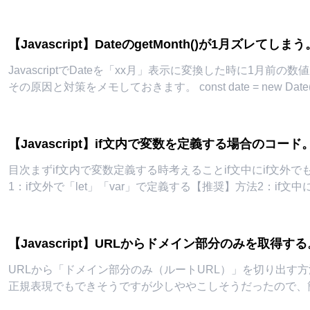
【Javascript】DateのgetMonth()が1月ズレ
JavascriptでDateを「xx月」表示に変換した時に1月前
その原因と対策をメモしておきます。 const date = new 
【Javascript】if文内で変数を定義する場合のコード
目次まずif文内で変数定義する時考えることif文中にif文外
1：if文外で「let」「var」で定義する【推奨】方法2：if文
「var」
...
【Javascript】URLからドメイン部分のみを取得す
URLから「ドメイン部分のみ（ルートURL）」を切り出す
正規表現でもできそうですが少しややこしそうだったので、
選んでいます。 目次
...