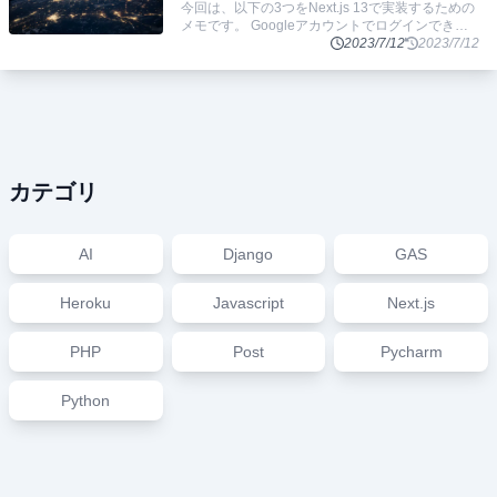
今回は、以下の3つをNext.js 13で実装するための
メモです。 Googleアカウントでログインできる
アカウント、セッション情報をFirestoreに保存す
2023/7/12
2023/7/12
る サーバーサイ
...
カテゴリ
AI
Django
GAS
Heroku
Javascript
Next.js
PHP
Post
Pycharm
Python