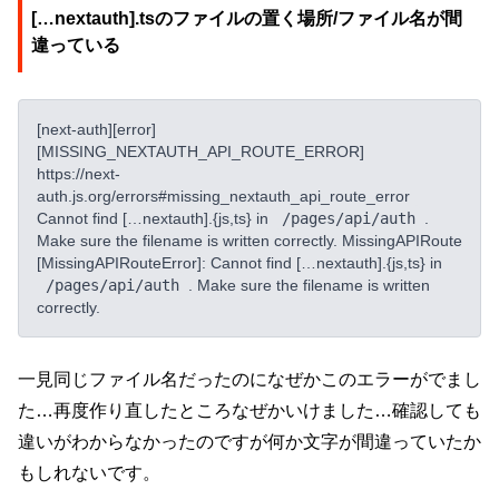
[…nextauth].tsのファイルの置く場所/ファイル名が間
違っている
[next-auth][error]
[MISSING_NEXTAUTH_API_ROUTE_ERROR]
https://next-
auth.js.org/errors#missing_nextauth_api_route_error
Cannot find […nextauth].{js,ts} in
/pages/api/auth
.
Make sure the filename is written correctly. MissingAPIRoute
[MissingAPIRouteError]: Cannot find […nextauth].{js,ts} in
/pages/api/auth
. Make sure the filename is written
correctly.
一見同じファイル名だったのになぜかこのエラーがでまし
た…再度作り直したところなぜかいけました…確認しても
違いがわからなかったのですが何か文字が間違っていたか
もしれないです。