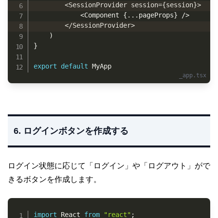
<
SessionProvider session
=
{
session
}
>
<
Component 
{
...
pageProps
}
/
>
<
/
SessionProvider
>
)
}
export
default
 MyApp
6. ログインボタンを作成する
ログイン状態に応じて「ログイン」や「ログアウト」がで
きるボタンを作成します。
Copy
import
 React 
from
"react"
;