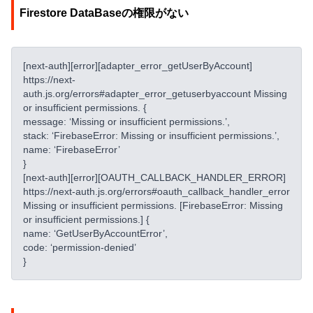
Firestore DataBaseの権限がない
[next-auth][error][adapter_error_getUserByAccount]
https://next-
auth.js.org/errors#adapter_error_getuserbyaccount Missing
or insufficient permissions. {
message: ‘Missing or insufficient permissions.’,
stack: ‘FirebaseError: Missing or insufficient permissions.’,
name: ‘FirebaseError’
}
[next-auth][error][OAUTH_CALLBACK_HANDLER_ERROR]
https://next-auth.js.org/errors#oauth_callback_handler_error
Missing or insufficient permissions. [FirebaseError: Missing
or insufficient permissions.] {
name: ‘GetUserByAccountError’,
code: ‘permission-denied’
}