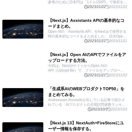
参考のために日本円は「1ドル150円」で換算をし
ています。 目次Text generation: テキスト生成
2023/11/22
2023/11/22
Assistants
...
【Next.js】Assistants APIの基本的なコ
ードまとめ。
Open AIの「Assistants API」をNext.jsで使用する
時の基本的なコードをまとめました。 目次Open
AIのAPIセットアップ基本の使い方Threads: スレ
2023/11/21
2023/11/21
ッドを作る
...
【Next.js】Open AIのAPIでファイルをア
ップロードする方法。
今回は、Next.jsサイトからOpen AIの
API（Upload file）で、ファイルをアップロード
する方法を実装するのに時間がかかったのでその
2023/11/21
2023/11/22
過程と最終コードをまとめます。（Vercelにデ
...
「生成系AIのWEBプロダクトTOP50」を
まとめてみる。
Andreessen Horowitzが出している記事で紹介さ
れている「AIプロダクトの月間訪問者数ランキン
グTOP50」のサービスをまとめました。 目次
2023/10/3
2023/10/3
ChatGPTcharacter.ai
...
【Next.js 13】NextAuth+FireStoreにユ
ーザー情報を保存する。