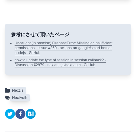
Uncaught (in promise) FirebaseError: Missing or insufficient
permissions. · Issue #369 · actions-on-google/smart-home-
nodejs · GitHub
how to update the type of session in session callback? ·
Discussion #2979 · nextauthjs/next-auth · GitHub
Next.js
NextAuth