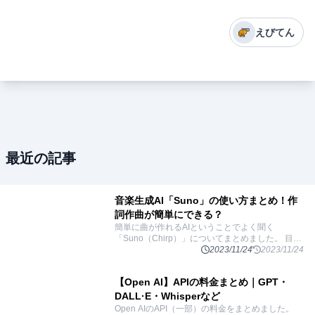
えびてん
最近の記事
音楽生成AI「Suno」の使い方まとめ！作
詞作曲が簡単にできる？
簡単に曲が作れるAIということでよく聞く
「Suno（Chirp）」についてまとめました。 目次
「Suno」とはテキストからさまざまな音声を生成
2023/11/24
2023/11/24
する「Bark」歌詞から曲を生成する「Chirp」
...
【Open AI】APIの料金まとめ｜GPT・
DALL·E・Whisperなど
Open AIのAPI（一部）の料金をまとめました。