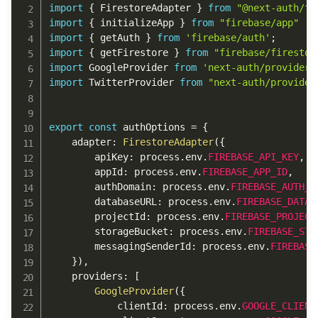
import
{
 FirestoreAdapter 
}
from
"@next-auth/fi
import
{
 initializeApp 
}
from
"firebase/app"
import
{
 getAuth 
}
from
'firebase/auth'
;
import
{
 getFirestore 
}
from
"firebase/firestor
import
 GoogleProvider 
from
'next-auth/providers
import
 TwitterProvider 
from
"next-auth/provider
export
const
 authOptions 
=
{
	adapter
:
FirestoreAdapter
(
{
        apiKey
:
 process
.
env
.
FIREBASE_API_KEY
,
        appId
:
 process
.
env
.
FIREBASE_APP_ID
,
        authDomain
:
 process
.
env
.
FIREBASE_AUTH_D
        databaseURL
:
 process
.
env
.
FIREBASE_DATAB
        projectId
:
 process
.
env
.
FIREBASE_PROJECT
        storageBucket
:
 process
.
env
.
FIREBASE_STO
        messagingSenderId
:
 process
.
env
.
FIREBASE
}
)
,
	providers
:
[
GoogleProvider
(
{
            clientId
:
 process
.
env
.
GOOGLE_CLIENT