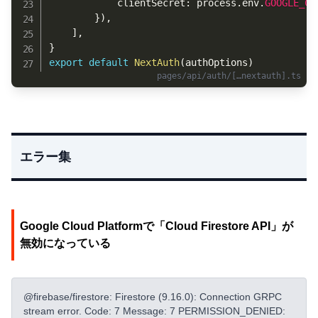
            clientSecret
:
 process
.
env
.
GOOGLE_CL
}
)
,
]
,
}
export
default
NextAuth
(
authOptions
)
エラー集
Google Cloud Platformで「Cloud Firestore API」が
無効になっている
@firebase/firestore: Firestore (9.16.0): Connection GRPC
stream error. Code: 7 Message: 7 PERMISSION_DENIED: