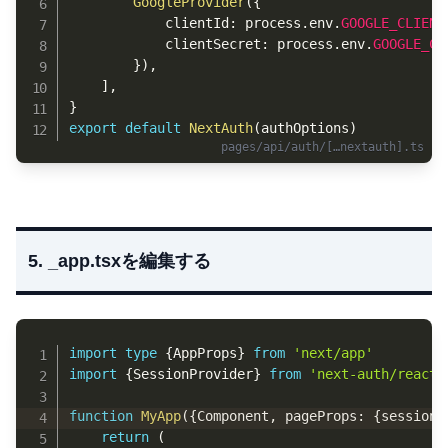
GoogleProvider
(
{
            clientId
:
 process
.
env
.
GOOGLE_CLIENT
            clientSecret
:
 process
.
env
.
GOOGLE_CL
}
)
,
]
,
}
export
default
NextAuth
(
authOptions
)
5. _app.tsxを編集する
Copy
import
type
{
AppProps
}
from
'next/app'
import
{
SessionProvider
}
from
'next-auth/react'
function
MyApp
(
{
Component
,
 pageProps
:
{
session
,
return
(