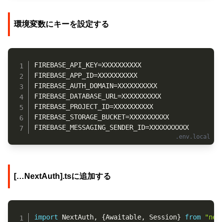
環境変数にキーを設定する
Copy
FIREBASE_API_KEY=XXXXXXXXXX

FIREBASE_APP_ID=XXXXXXXXXX

FIREBASE_AUTH_DOMAIN=XXXXXXXXXX

FIREBASE_DATABASE_URL=XXXXXXXXXX

FIREBASE_PROJECT_ID=XXXXXXXXXX

FIREBASE_STORAGE_BUCKET=XXXXXXXXXX

FIREBASE_MESSAGING_SENDER_ID=XXXXXXXXXX
[…NextAuth].tsに追加する
Copy
import
 NextAuth
,
{
Awaitable
,
 Session
}
from
"nex