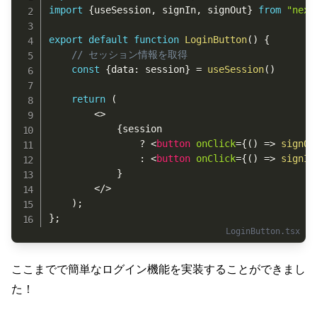
import
{
useSession
,
 signIn
,
 signOut
}
from
"next
export
default
function
LoginButton
(
)
{
// セッション情報を取得
const
{
data
:
 session
}
=
useSession
(
)
return
(
<
>
{
session

?
<
button
onClick
=
{
(
)
=>
signOu
:
<
button
onClick
=
{
(
)
=>
signIn
}
</
>
)
;
}
;
ここまでで簡単なログイン機能を実装することができまし
た！