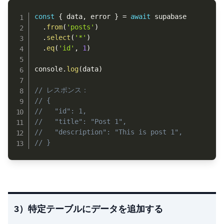
Copy
const
{
 data
,
 error 
}
=
await
 supabase

.
from
(
'posts'
)
.
select
(
'*'
)
.
eq
(
'id'
,
1
)
console
.
log
(
data
)
// レスポンス：
// {
//   "id": 1,
//   "title": "Post 1",
//   "description": "This is post 1",
// }
3）特定テーブルにデータを追加する