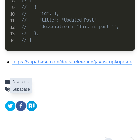
// [
//   {
//     "id": 1,
//     "title": "Updated Post"
//     "description": "This is post 1",
//   },
// ]
https://supabase.com/docs/reference/javascript/update
Javascript
Supabase