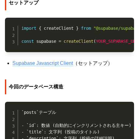
セットアップ
Copy
import
{
 createClient 
}
from
"@supabase/supabas
const
 supabase 
=
createClient
(
YOUR_SUPABASE_URL
Supabase Javascript Client
（セットアップ）
今回のデータベース構造
Copy
`posts`テーブル

- `id`: 数値 (自動的にインクリメントされる主キー)

- `title`: 文字列 (投稿のタイトル)

- `description`: 文字列 (投稿の詳細説明)