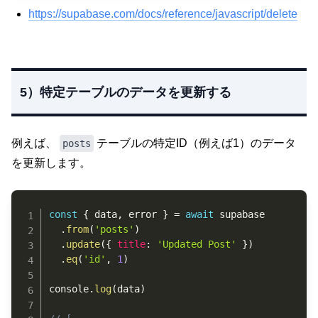
https://supabase.com/docs/reference/javascript/delete
5）特定テーブルのデータを更新する
例えば、
テーブルの特定ID（例えば1）のデータ
posts
を更新します。
Copy
const
{
 data
,
 error 
}
=
await
 supabase

.
from
(
'posts'
)
.
update
(
{
title
:
'Updated Post'
}
)
.
eq
(
'id'
,
1
)
console
.
log
(
data
)