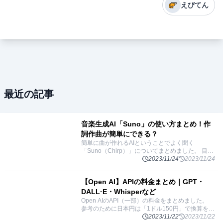
えびてん
最近の記事
音楽生成AI「Suno」の使い方まとめ！作
詞作曲が簡単にできる？
簡単に曲が作れるAIということでよく聞く
「Suno（Chirp）」についてまとめました。 目次
「Suno」とはテキストからさまざまな音声を生成
2023/11/24
2023/11/24
する「Bark」歌詞から曲を生成する「Chirp」
...
【Open AI】APIの料金まとめ｜GPT・
DALL·E・Whisperなど
Open AIのAPI（一部）の料金をまとめました。
参考のために日本円は「1ドル150円」で換算をし
ています。 目次Text generation: テキスト生成
2023/11/22
2023/11/22