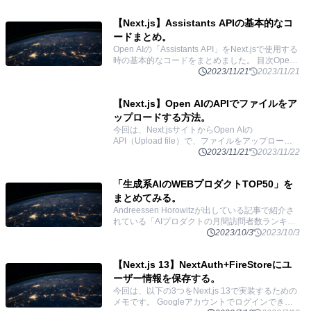
Assistants
...
【Next.js】Assistants APIの基本的なコ
ードまとめ。
Open AIの「Assistants API」をNext.jsで使用する
時の基本的なコードをまとめました。 目次Open
AIのAPIセットアップ基本の使い方Threads: スレ
2023/11/21
2023/11/21
ッドを作る
...
【Next.js】Open AIのAPIでファイルをア
ップロードする方法。
今回は、Next.jsサイトからOpen AIの
API（Upload file）で、ファイルをアップロード
する方法を実装するのに時間がかかったのでその
2023/11/21
2023/11/22
過程と最終コードをまとめます。（Vercelにデ
...
「生成系AIのWEBプロダクトTOP50」を
まとめてみる。
Andreessen Horowitzが出している記事で紹介さ
れている「AIプロダクトの月間訪問者数ランキン
グTOP50」のサービスをまとめました。 目次
2023/10/3
2023/10/3
ChatGPTcharacter.ai
...
【Next.js 13】NextAuth+FireStoreにユ
ーザー情報を保存する。
今回は、以下の3つをNext.js 13で実装するための
メモです。 Googleアカウントでログインできる