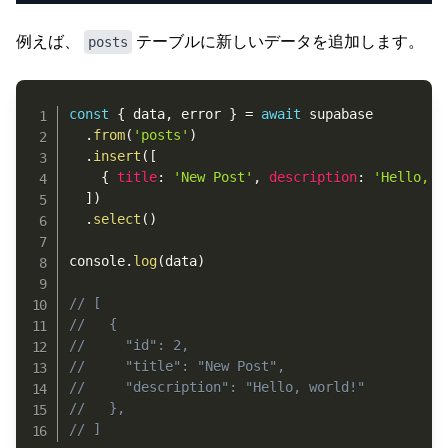
例えば、
テーブルに新しいデータを追加します。
posts
Copy
const
{
 data
,
 error 
}
=
await
 supabase

.
from
(
'posts'
)
.
insert
(
[
{
title
:
'New Post'
,
description
:
'Hello, w
]
)
.
select
(
)
console
.
log
(
data
)
// [
//   {
//     "id": 2,
//     "title": "New Post",
//     "description": "Hello, world!"
//   },
// ]