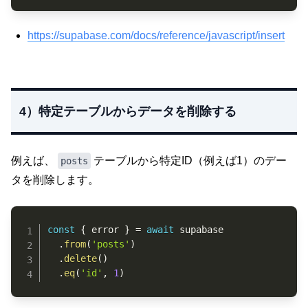
https://supabase.com/docs/reference/javascript/insert
4）特定テーブルからデータを削除する
例えば、
テーブルから特定ID（例えば1）のデー
posts
タを削除します。
Copy
const
{
 error 
}
=
await
 supabase

.
from
(
'posts'
)
.
delete
(
)
.
eq
(
'id'
,
1
)