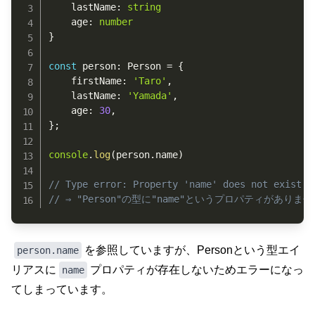
	lastName
:
string
	age
:
number
}
const
 person
:
 Person 
=
{
	firstName
:
'Taro'
,
	lastName
:
'Yamada'
,
	age
:
30
,
}
;
console
.
log
(
person
.
name
)
// Type error: Property 'name' does not exist o
// ⇒ "Person"の型に"name"というプロパティがありま
を参照していますが、Personという型エイ
person.name
リアスに
プロパティが存在しないためエラーになっ
name
てしまっています。