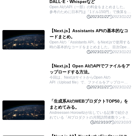
DALL·E・Whisperなど
Open AIのAPI（一部）の料金をまとめました。
参考のために日本円は「1ドル150円」で換算をし
ています。 目次Text generation: テキスト生成
2023/11/22
2023/11/22
Assistants
...
【Next.js】Assistants APIの基本的なコ
ードまとめ。
Open AIの「Assistants API」をNext.jsで使用する
時の基本的なコードをまとめました。 目次Open
AIのAPIセットアップ基本の使い方Threads: スレ
2023/11/21
2023/11/21
ッドを作る
...
【Next.js】Open AIのAPIでファイルをア
ップロードする方法。
今回は、Next.jsサイトからOpen AIの
API（Upload file）で、ファイルをアップロード
する方法を実装するのに時間がかかったのでその
2023/11/21
2023/11/22
過程と最終コードをまとめます。（Vercelにデ
...
「生成系AIのWEBプロダクトTOP50」を
まとめてみる。
Andreessen Horowitzが出している記事で紹介さ
れている「AIプロダクトの月間訪問者数ランキン
グTOP50」のサービスをまとめました。 目次
2023/10/3
2023/10/3
ChatGPTcharacter.ai
...