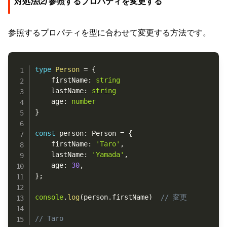
対処法⑵ 参照するプロパティを変更する
参照するプロパティを型に合わせて変更する方法です。
Copy
type
Person
=
{
	firstName
:
string
	lastName
:
string
	age
:
number
}
const
 person
:
 Person 
=
{
	firstName
:
'Taro'
,
	lastName
:
'Yamada'
,
	age
:
30
,
}
;
console
.
log
(
person
.
firstName
)
// 変更
// Taro