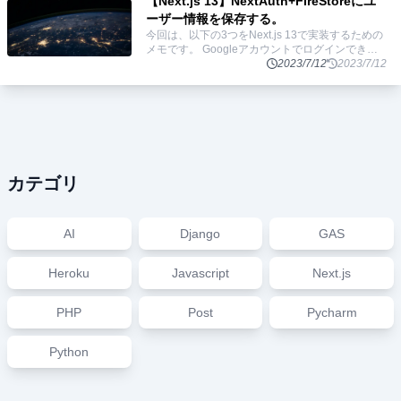
【Next.js 13】NextAuth+FireStoreにユ
ーザー情報を保存する。
今回は、以下の3つをNext.js 13で実装するための
メモです。 Googleアカウントでログインできる
アカウント、セッション情報をFirestoreに保存す
2023/7/12
2023/7/12
る サーバーサイ
...
カテゴリ
AI
Django
GAS
Heroku
Javascript
Next.js
PHP
Post
Pycharm
Python