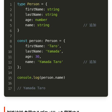
type
Person
=
{
	firstName
:
string
	lastName
:
string
	age
:
number
	name
:
string
// 追加
}
const
 person
:
 Person 
=
{
	firstName
:
'Taro'
,
	lastName
:
'Yamada'
,
	age
:
30
,
	name
:
'Yamada Taro'
// 追加
}
;
console
.
log
(
person
.
name
)
// Yamada Taro