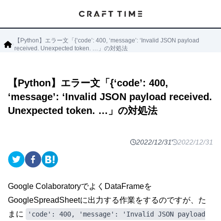
【Python】エラー文「{‘code’: 400, ‘message’: ‘Invalid JSON payload
received. Unexpected token. …」の対処法
【Python】エラー文「{‘code’: 400,
‘message’: ‘Invalid JSON payload received.
Unexpected token. …」の対処法
2022/12/31
2022/12/31
Google ColaboratoryでよくDataFrameを
GoogleSpreadSheetに出力する作業をするのですが、た
まに
'code': 400, 'message': 'Invalid JSON payload