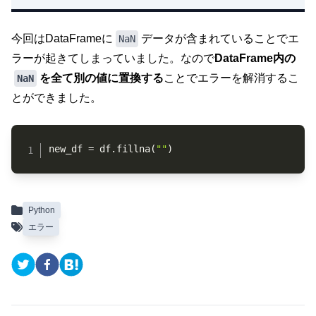
今回はDataFrameに
データが含まれていることでエ
NaN
ラーが起きてしまっていました。なので
DataFrame内の
を全て別の値に置換する
ことでエラーを解消するこ
NaN
とができました。
Copy
new_df 
=
 df
.
fillna
(
""
)
Python
エラー