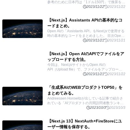
参考のために日本円は「1ドル150円」で換算をし
ています。 目次Text generation: テキスト生成
2023/11/22
2023/11/22
Assistants
...
【Next.js】Assistants APIの基本的なコ
ードまとめ。
Open AIの「Assistants API」をNext.jsで使用する
時の基本的なコードをまとめました。 目次Open
AIのAPIセットアップ基本の使い方Threads: スレ
2023/11/21
2023/11/21
ッドを作る
...
【Next.js】Open AIのAPIでファイルをア
ップロードする方法。
今回は、Next.jsサイトからOpen AIの
API（Upload file）で、ファイルをアップロード
する方法を実装するのに時間がかかったのでその
2023/11/21
2023/11/22
過程と最終コードをまとめます。（Vercelにデ
...
「生成系AIのWEBプロダクトTOP50」を
まとめてみる。
Andreessen Horowitzが出している記事で紹介さ
れている「AIプロダクトの月間訪問者数ランキン
グTOP50」のサービスをまとめました。 目次
2023/10/3
2023/10/3
ChatGPTcharacter.ai
...
【Next.js 13】NextAuth+FireStoreにユ
ーザー情報を保存する。