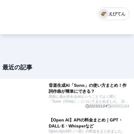
えびてん
最近の記事
音楽生成AI「Suno」の使い方まとめ！作
詞作曲が簡単にできる？
簡単に曲が作れるAIということでよく聞く
「Suno（Chirp）」についてまとめました。 目次
「Suno」とはテキストからさまざまな音声を生成
2023/11/24
2023/11/24
する「Bark」歌詞から曲を生成する「Chirp」
...
【Open AI】APIの料金まとめ｜GPT・
DALL·E・Whisperなど
Open AIのAPI（一部）の料金をまとめました。