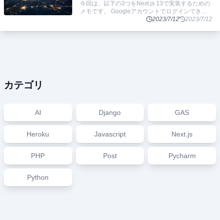
今回は、以下の3つをNext.js 13で実装するための
メモです。 Googleアカウントでログインできる
アカウント、セッション情報をFirestoreに保存す
2023/7/12
2023/7/12
る サーバーサイ
...
カテゴリ
AI
Django
GAS
Heroku
Javascript
Next.js
PHP
Post
Pycharm
Python