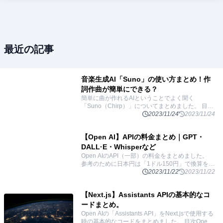
最近の記事
音楽生成AI「Suno」の使い方まとめ！作
詞作曲が簡単にできる？
簡単に曲が作れるAIということでよく聞く
「Suno（Chirp）」についてまとめました。 目次
「Suno」とはテキストからさまざまな音声を生成
2023/11/24
2023/11/24
する「Bark」歌詞から曲を生成する「Chirp」
...
【Open AI】APIの料金まとめ｜GPT・
DALL·E・Whisperなど
Open AIのAPI（一部）の料金をまとめました。
参考のために日本円は「1ドル150円」で換算をし
ています。 目次Text generation: テキスト生成
2023/11/22
2023/11/22
Assistants
...
【Next.js】Assistants APIの基本的なコ
ードまとめ。
Open AIの「Assistants API」をNext.jsで使用する
時の基本的なコードをまとめました。 目次Open