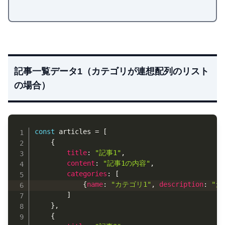
記事一覧データ1（カテゴリが連想配列のリスト
の場合）
Copy
const
 articles 
=
[
{
title
:
"記事1"
,
content
:
"記事1の内容"
,
categories
:
[
{
name
:
"カテゴリ1"
,
description
:
"カ
]
}
,
{