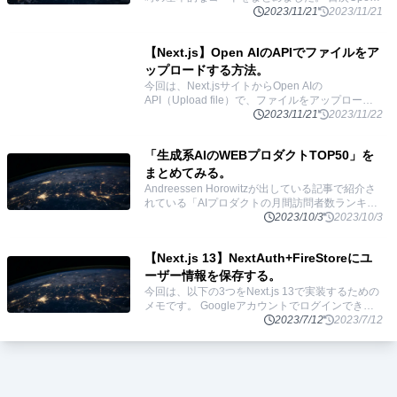
AIのAPIセットアップ基本の使い方Threads: スレ
2023/11/21
2023/11/21
ッドを作る
...
【Next.js】Open AIのAPIでファイルをア
ップロードする方法。
今回は、Next.jsサイトからOpen AIの
API（Upload file）で、ファイルをアップロード
する方法を実装するのに時間がかかったのでその
2023/11/21
2023/11/22
過程と最終コードをまとめます。（Vercelにデ
...
「生成系AIのWEBプロダクトTOP50」を
まとめてみる。
Andreessen Horowitzが出している記事で紹介さ
れている「AIプロダクトの月間訪問者数ランキン
グTOP50」のサービスをまとめました。 目次
2023/10/3
2023/10/3
ChatGPTcharacter.ai
...
【Next.js 13】NextAuth+FireStoreにユ
ーザー情報を保存する。
今回は、以下の3つをNext.js 13で実装するための
メモです。 Googleアカウントでログインできる
アカウント、セッション情報をFirestoreに保存す
2023/7/12
2023/7/12
る サーバーサイ
...