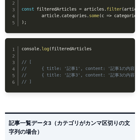
const
 filteredArticles 
=
 articles
.
filter
(
articl
		article
.
categories
.
some
(
c
=>
 categories
)
;
Copy
console
.
log
(
filteredArticles

// [
// 		{ title: '記事1', content: '記事1の内容',
// 		{ title: '記事3', content: '記事3の内容',
// ]
記事一覧データ3（カテゴリがカンマ区切りの文
字列の場合）