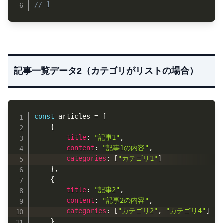
// ]
記事一覧データ2（カテゴリがリストの場合）
Copy
const
 articles 
=
[
{
title
:
"記事1"
,
content
:
"記事1の内容"
,
categories
:
[
"カテゴリ1"
]
}
,
{
title
:
"記事2"
,
content
:
"記事2の内容"
,
categories
:
[
"カテゴリ2"
,
"カテゴリ4"
]
}
,