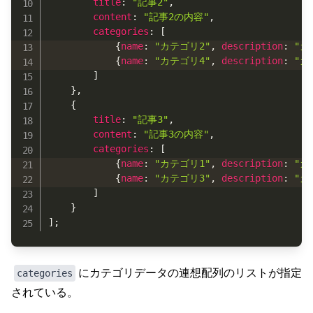
title
:
"記事2"
,
content
:
"記事2の内容"
,
categories
:
[
{
name
:
"カテゴリ2"
,
description
:
"カ
{
name
:
"カテゴリ4"
,
description
:
"カ
]
}
,
{
title
:
"記事3"
,
content
:
"記事3の内容"
,
categories
:
[
{
name
:
"カテゴリ1"
,
description
:
"カ
{
name
:
"カテゴリ3"
,
description
:
"カ
]
}
]
;
にカテゴリデータの連想配列のリストが指定
categories
されている。