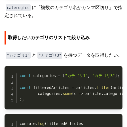
に「複数のカテゴリ名がカンマ区切り」で指
caterogies
定されている。
取得したいカテゴリのリストで絞り込み
と
を持つデータを取得したい。
"カテゴリ1"
"カテゴリ3"
Copy
const
 categories 
=
[
"カテゴリ1"
,
"カテゴリ3"
]
;
const
 filteredArticles 
=
 articles
.
filter
(
articl
		categories
.
some
(
c
=>
 article
.
categories
)
;
Copy
console
.
log
(
filteredArticles
