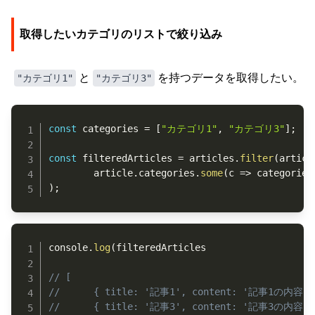
取得したいカテゴリのリストで絞り込み
と
を持つデータを取得したい。
"カテゴリ1"
"カテゴリ3"
Copy
const
 categories 
=
[
"カテゴリ1"
,
"カテゴリ3"
]
;
const
 filteredArticles 
=
 articles
.
filter
(
articl
		article
.
categories
.
some
(
c
=>
 categories
)
;
Copy
console
.
log
(
filteredArticles

// [
// 		{ title: '記事1', content: '記事1の内容',
// 		{ title: '記事3', content: '記事3の内容',