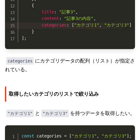
{
title
:
"記事3"
,
content
:
"記事3の内容"
,
categories
:
[
"カテゴリ1"
,
"カテゴリ3"
]
}
]
;
にカテゴリデータの配列（リスト）が指定さ
categories
れている。
取得したいカテゴリのリストで絞り込み
と
を持つデータを取得したい。
"カテゴリ1"
"カテゴリ3"
Copy
const
 categories 
=
[
"カテゴリ1"
,
"カテゴリ3"
]
;