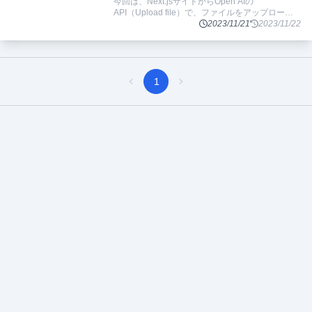
今回は、Next.jsサイトからOpen AIの
API（Upload file）で、ファイルをアップロード
する方法を実装するのに時間がかかったのでその
2023/11/21
2023/11/22
過程と最終コードをまとめます。（Vercelにデ
...
1