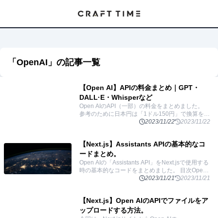
「
OpenAI
」の記事一覧
【Open AI】APIの料金まとめ｜GPT・
DALL·E・Whisperなど
Open AIのAPI（一部）の料金をまとめました。
参考のために日本円は「1ドル150円」で換算をし
ています。 目次Text generation: テキスト生成
2023/11/22
2023/11/22
Assistants
...
【Next.js】Assistants APIの基本的なコ
ードまとめ。
Open AIの「Assistants API」をNext.jsで使用する
時の基本的なコードをまとめました。 目次Open
AIのAPIセットアップ基本の使い方Threads: スレ
2023/11/21
2023/11/21
ッドを作る
...
【Next.js】Open AIのAPIでファイルをア
ップロードする方法。